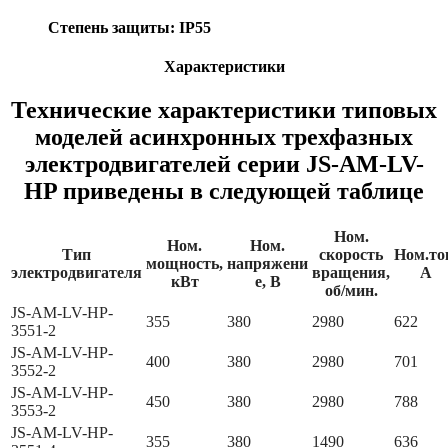
Степень защиты: IP55
Характеристики
Технические характеристики типовых
моделей асинхронных трехфазных
электродвигателей серии JS-AM-LV-
HP приведены в следующей таблице
Ном.
Ном.
Ном.
Тип
скорость
Ном.то
мощность,
напряжени
электродвигателя
вращения,
А
кВт
е, В
об/мин.
JS-AM-LV-HP-
355
380
2980
622
3551-2
JS-AM-LV-HP-
400
380
2980
701
3552-2
JS-AM-LV-HP-
450
380
2980
788
3553-2
JS-AM-LV-HP-
355
380
1490
636